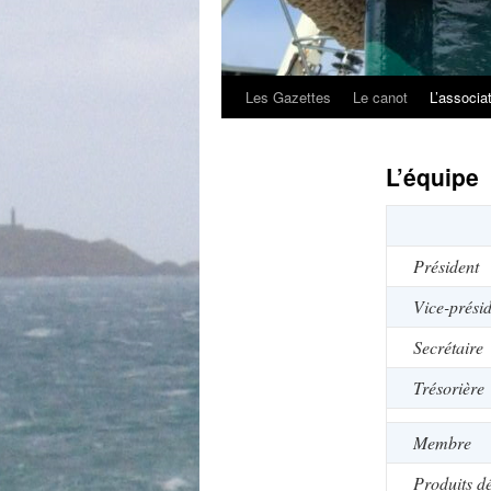
Les Gazettes
Le canot
L’associa
L’équipe
Président
Vice-prési
Secrétaire
Trésorière
Membre
Produits dé