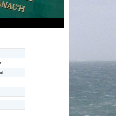
ct
n
nt