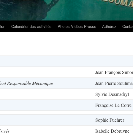
tion
Calendrier des activités
Photos Vidéos Presse
Adhérez
Conta
Jean François Simo
dent Responsable Mécanique
Jean-Pierre Soulima
Sylvie Desmadryl
Françoise Le Corre
Sophie Fuehrer
rivés
Isabelle Debruyne