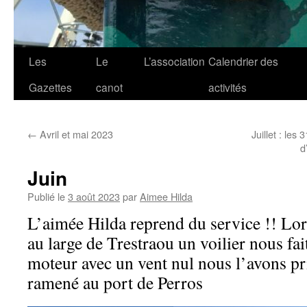
Les
Le
L’association
Calendrier des
Gazettes
canot
activités
←
Avril et mai 2023
Juillet : le
d
Juin
Publié le
3 août 2023
par
Aimee Hilda
L’aimée Hilda reprend du service !! Lo
au large de Trestraou un voilier nous fai
moteur avec un vent nul nous l’avons pr
ramené au port de Perros