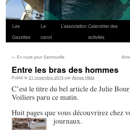
Les
Le
L’association
Calendrier des
Gazettes
canot
activités
←
En route pour Sartrouville
Aimé
Entre les bras des hommes
Publié le
21 novembre 2015
par
Aimee Hilda
C’est le titre du bel article de Julie Bou
Voiliers paru ce matin.
Huit pages que vous découvrirez chez 
journaux.