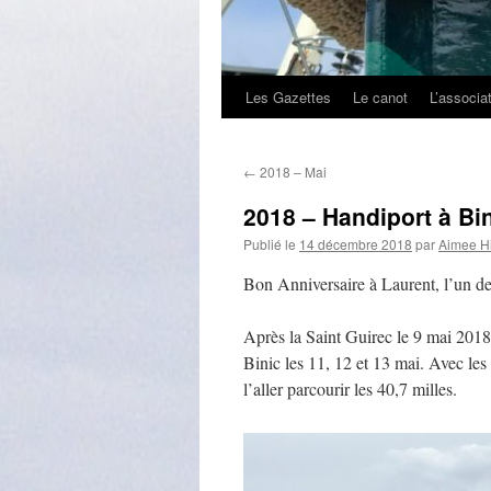
Les Gazettes
Le canot
L’associa
←
2018 – Mai
2018 – Handiport à Bi
Publié le
14 décembre 2018
par
Aimee H
Bon Anniversaire à Laurent, l’un d
Après la Saint Guirec le 9 mai 201
Binic les 11, 12 et 13 mai. Avec les 
l’aller parcourir les 40,7 milles.