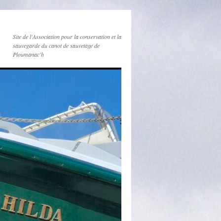
Site de l'Association pour la conservation et la
sauvegarde du canot de sauvetage de
Ploumanac'h