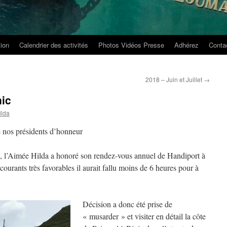
tion
Calendrier des activités
Photos Vidéos Presse
Adhérez
Conta
2018 – Juin et Juillet
→
nic
ilda
e nos présidents d’honneur
8, l’Aimée Hilda a honoré son rendez-vous annuel de Handiport à
courants très favorables il aurait fallu moins de 6 heures pour à
Décision a donc été prise de
« musarder » et visiter en détail la côte