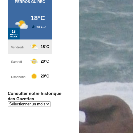
Consulter notre historique
des Gazettes
Consulter
notre
historique
des
Gazettes