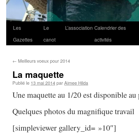
Les
Le
L’association
Calendrier des
Gazettes
canot
activités
←
Meilleurs voeux pour 2014
La maquette
Publié le
13 mai 2014
par
Aimee Hilda
Une maquette au 1/20 est disponible au
Quelques photos du magnifique travail
[simpleviewer gallery_id= »10″]