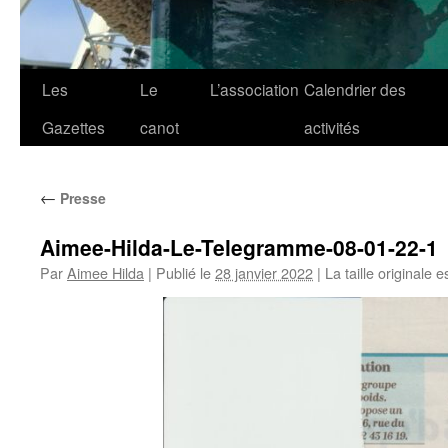
Les
Le
L’association
Calendrier des
Gazettes
canot
activités
←
Presse
Aimee-Hilda-Le-Telegramme-08-01-22-1
Par
Aimee Hilda
|
Publié le
28 janvier 2022
|
La taille originale 