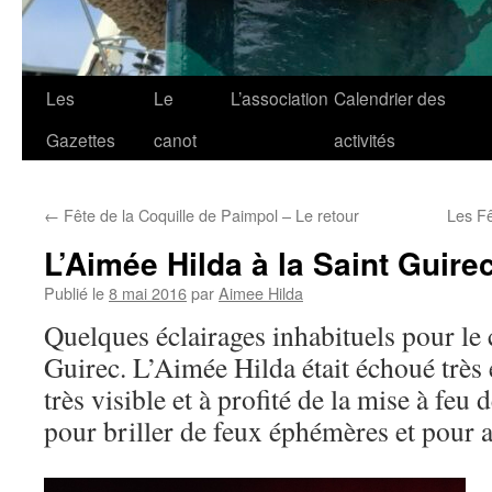
Les
Le
L’association
Calendrier des
Gazettes
canot
activités
←
Fête de la Coquille de Paimpol – Le retour
Les Fê
L’Aimée Hilda à la Saint Guire
Publié le
8 mai 2016
par
Aimee Hilda
Quelques éclairages inhabituels pour le c
Guirec. L’Aimée Hilda était échoué très e
très visible et à profité de la mise à feu
pour briller de feux éphémères et pour 