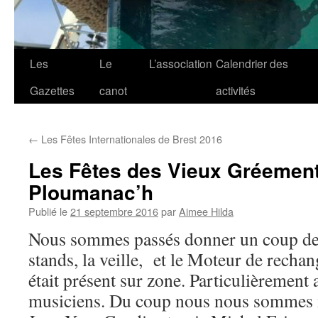
Les
Le
L’association
Calendrier des
Gazettes
canot
activités
←
Les Fêtes Internationales de Brest 2016
Les Fêtes des Vieux Gréemen
Ploumanac’h
Publié le
21 septembre 2016
par
Aimee Hilda
Nous sommes passés donner un coup de
stands, la veille, et le Moteur de recha
était présent sur zone. Particulièrement 
musiciens. Du coup nous nous sommes mi