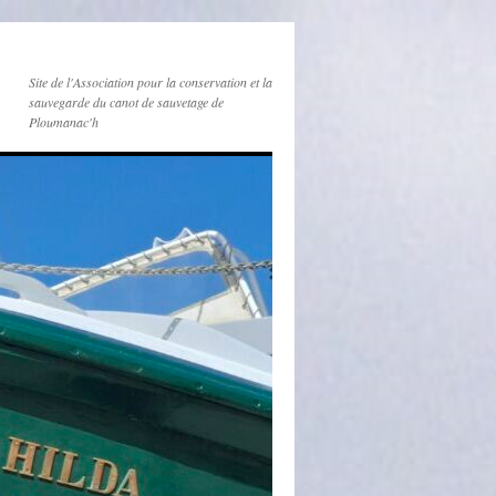
Site de l'Association pour la conservation et la
sauvegarde du canot de sauvetage de
Ploumanac'h