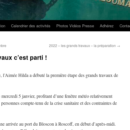
tion
Calendrier des activités
Photos Vidéos Presse
Adhérez
Conta
mbre
2022 – les grands travaux – la préparation
→
aux c’est parti !
, l’Aimée Hilda a débuté la première étape des grands travaux de
e mercredi 5 janvier, profitant d’une fenêtre météo relativement
 personnes compte-tenu de la crise sanitaire et des contraintes de
une arrivée au port du Bloscon à Roscoff, en début d’après-midi.