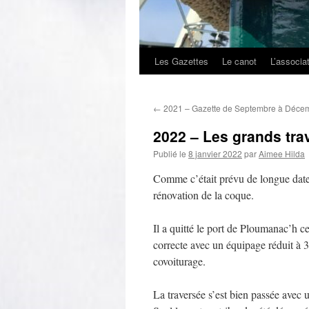
Les Gazettes
Le canot
L’associa
←
2021 – Gazette de Septembre à Déce
2022 – Les grands trav
Publié le
8 janvier 2022
par
Aimee Hilda
Comme c’était prévu de longue date
rénovation de la coque.
Il a quitté le port de Ploumanac’h c
correcte avec un équipage réduit à 3
covoiturage.
La traversée s’est bien passée avec 