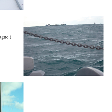
agne (