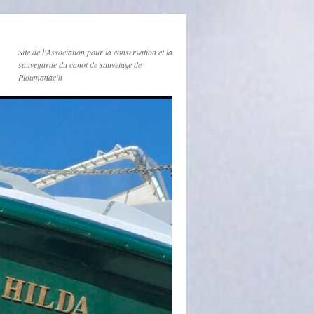
Site de l'Association pour la conservation et la
sauvegarde du canot de sauvetage de
Ploumanac'h