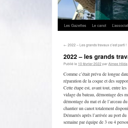
Les Gazettes
Le canot
L’associa
←
2022 – Les grands travaux c’est parti !
2022 – les grands trav
Publié le
10 février 2022
par
Aimee Hilda
Comme c’était prévu de longue date
réparation de la coque et des suppor
Cette étape est, avant tout, entre le
vidage du bateau, démontage des mot
démontage du mat et de l’arceau du 
chantier un canot totalement disponi
Démarrés après l’arrivée au port du 
semaine par équipe de 3 ou 4 perso