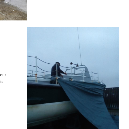
pour
ts