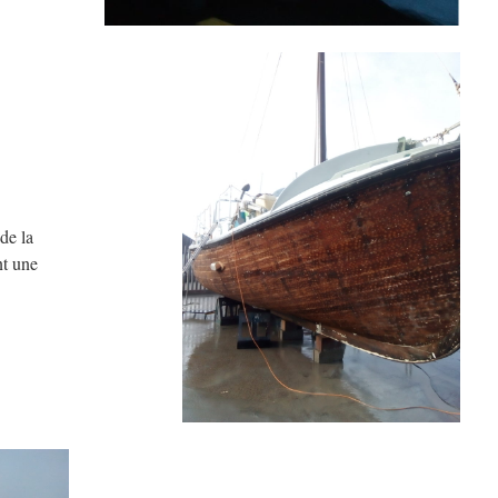
de la
nt une